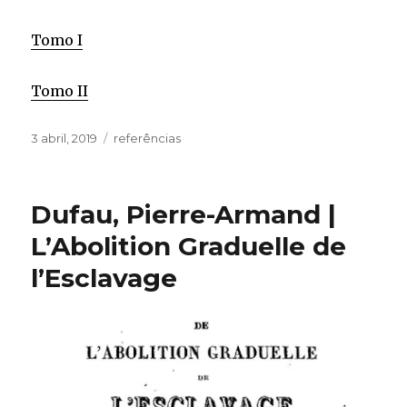
Tomo I
Tomo II
Publicado
Categorias
3 abril, 2019
referências
em
Dufau, Pierre-Armand |
L’Abolition Graduelle de
l’Esclavage