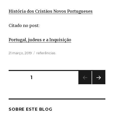
História dos Cristãos Novos Portugueses
Citado no post:
Portugal, judeus e a Inquisição
Publicado
Categorias
21 março, 2019
referências
em
Paginação
PÁGINA
1
PRÓ
de
XIMA
PÁGI
posts
NA
SOBRE ESTE BLOG