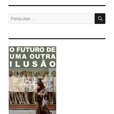
PES
Pesquisar
por: