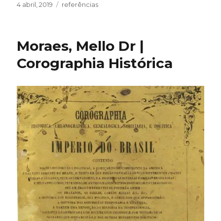
Publicado
Categorias
4 abril, 2019
referências
em
Moraes, Mello Dr |
Corographia Histórica