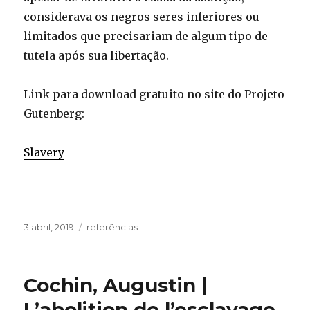
considerava os negros seres inferiores ou
limitados que precisariam de algum tipo de
tutela após sua libertação.
Link para download gratuito no site do Projeto
Gutenberg:
Slavery
Publicado
Categorias
3 abril, 2019
referências
em
Cochin, Augustin |
L’abolition de l’esclavage