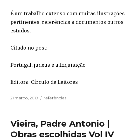
É um trabalho extenso com muitas ilustrações
pertinentes, referências a documentos outros
estudos.
Citado no post:
Portugal, judeus e a Inquisição
Editora: Círculo de Leitores
Publicado
Categorias
21 março, 2019
referências
em
Vieira, Padre Antonio |
Obras escolhidas Vol IV