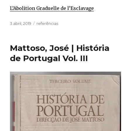
L’Abolition Graduelle de l’Esclavage
Publicado
Categorias
3 abril, 2019
referências
em
Mattoso, José | História
de Portugal Vol. III