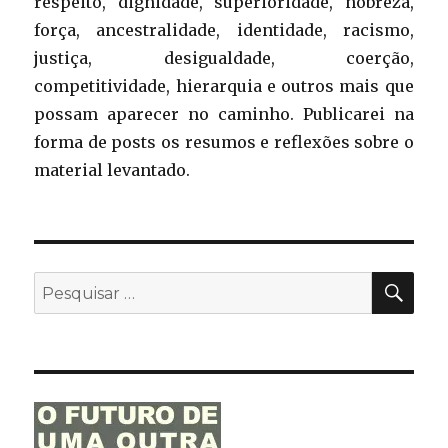
respeito, dignidade, superioridade, nobreza,
força, ancestralidade, identidade, racismo,
justiça, desigualdade, coerção,
competitividade, hierarquia e outros mais que
possam aparecer no caminho. Publicarei na
forma de posts os resumos e reflexões sobre o
material levantado.
PES
Pesquisar
por: