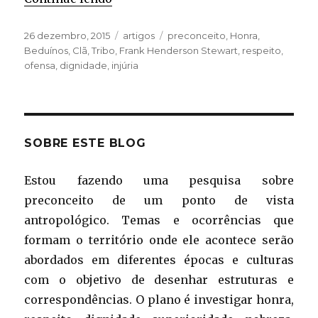
Publicado
Categorias
Tags
26 dezembro, 2015
artigos
preconceito
,
Honra
,
em
Beduínos
,
Clã
,
Tribo
,
Frank Henderson Stewart
,
respeito
,
ofensa
,
dignidade
,
injúria
SOBRE ESTE BLOG
Estou fazendo uma pesquisa sobre
preconceito de um ponto de vista
antropológico. Temas e ocorrências que
formam o território onde ele acontece serão
abordados em diferentes épocas e culturas
com o objetivo de desenhar estruturas e
correspondências. O plano é investigar honra,