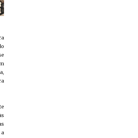
ra
do
se
am
a,
ra
te
às
as
 a