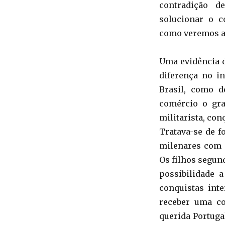
contradição d
solucionar o c
como veremos a 
Uma evidência d
diferença no i
Brasil, como d
comércio o gra
militarista, con
Tratava-se de f
milenares com a
Os filhos segun
possibilidade a
conquistas int
receber uma c
querida Portuga