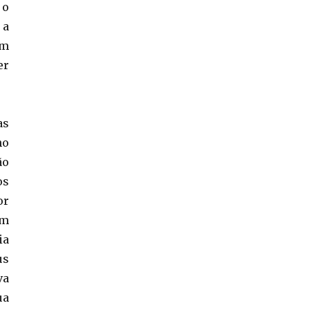
 o
 a
um
er
as
no
ão
os
or
am
ia
us
va
ua