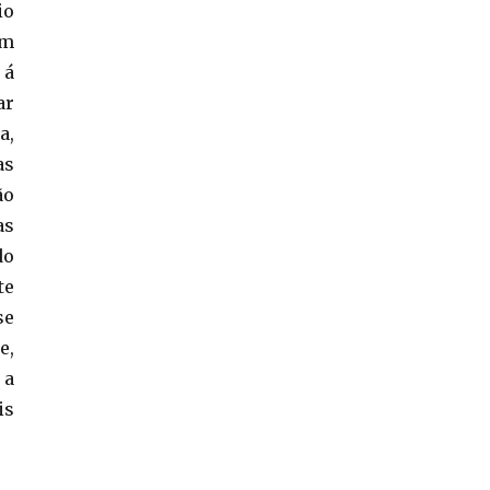
io
am
 á
ar
a,
as
ão
as
do
te
se
e,
 a
is