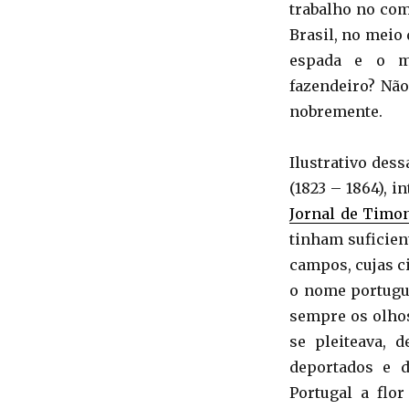
trabalho no com
Brasil, no meio
espada e o mo
fazendeiro? Não
nobremente.
Ilustrativo des
(1823 – 1864), 
Jornal de Timo
tinham suficien
campos, cujas c
o nome portugue
sempre os olhos
se pleiteava, 
deportados e d
Portugal a flo