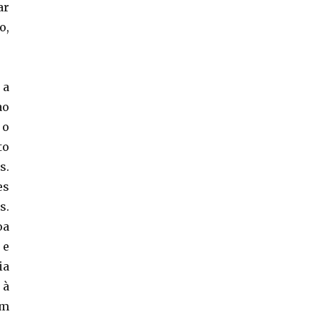
ar
o,
 a
ao
 o
to
s.
es
s.
oa
 e
ia
 à
om