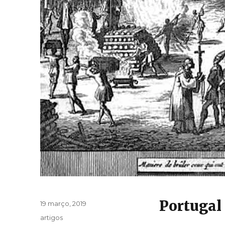
Portugal
Publicado
19 março, 2019
em
Categorias
artigos