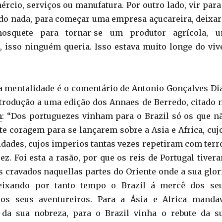
ércio, serviços ou manufatura. Por outro lado, vir para
 do nada, para começar uma empresa açucareira, deixar
squete para tornar-se um produtor agrícola, 
, isso ninguém queria. Isso estava muito longe do viv
sa mentalidade é o comentário de Antonio Gonçalves Di
introdução a uma edição dos Annaes de Berredo, citado 
n
: “Dos portuguezes vinham para o Brazil só os que n
te coragem para se lançarem sobre a Asia e Africa, cuj
idades, cujos imperios tantas vezes repetiram com terr
z. Foi esta a rasão, por que os reis de Portugal tiver
 cravados naquellas partes do Oriente onde a sua glor
deixando por tanto tempo o Brazil á mercê dos se
os seus aventureiros. Para a Ásia e Africa manda
r da sua nobreza, para o Brazil vinha o rebute da s