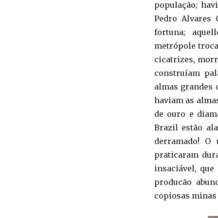
população; hav
Pedro Alvares 
fortuna; aque
metrópole troca
cicatrizes, mor
construíam pal
almas grandes d
haviam as almas
de ouro e diam
Brazil estão al
derramado! O 
praticaram dura
insaciável, que
producão abund
copiosas minas 