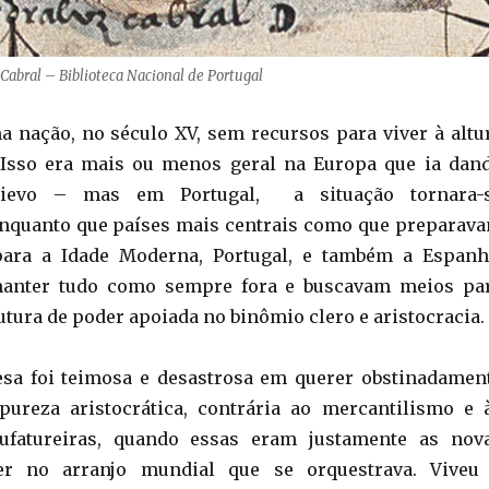
Cabral – Biblioteca Nacional de Portugal
a nação, no século XV, sem recursos para viver à altu
. Isso era mais ou menos geral na Europa que ia dan
ievo – mas em Portugal, a situação tornara-
Enquanto que países mais centrais como que preparav
para a Idade Moderna, Portugal, e também a Espanh
manter tudo como sempre fora e buscavam meios pa
utura de poder apoiada no binômio clero e aristocracia.
esa foi teimosa e desastrosa em querer obstinadamen
pureza aristocrática, contrária ao mercantilismo e 
ufatureiras, quando essas eram justamente as nov
er no arranjo mundial que se orquestrava. Viveu