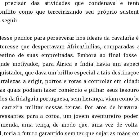
e precisar das atividades que condenava e tent
onflito como que terceirizando seu próprio sustent
seguir.
esse pendor para perseverar nos ideais da cavalaria é
nteresse que despertavam África/Índias, comparadas 
estino de suas empreitadas. Embora ao final fosse
nde motivador, para África e Índia havia um aspec
quistador, que dava um brilho especial a tais destinaçõe
ortalezas a erigir, portos e rotas a controlar em cidad
s quais podiam fazer comércio e pilhar seus tesouro
dos da fidalguia portuguesa, sem herança, viam como b
 carreira militar nessas terras. Por atos de bravura
eressantes para a coroa, um jovem aventureiro poder
omenda, uma tença, de modo que, uma vez de volta
l, teria o futuro garantido sem ter que sujar as mãos c