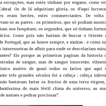
ia excepções, mas estes vinham por engano, como ve
Cabral. Os de lá adquiriam gloria, os d’aqui lucrav
lles eram heróes, estes commerciantes. De volta
vam-se as partes : os primeiros, que sò podiam mostr
riam nos hospitaes; os segundos, que só tinham fortun
ácios. Como pois não haviam de buscar o Oriente 
e Portugal, que as houve sempre, e muitas : e como n
 interesseiras de afluir para onde se descolariam min
antes? Eis porque as primeiras paginas da historia 
astradas de sangue, mas de sangue innocente, vilmen
único motivo de quasi todos os factos que aqui 
nte três grandes séculos foi a cubiça ; cubiça infren
 não bastavam fartar os fructos de uma terra virgem,
antíssima do mais fértil clima do universo, as ma
de metaes e pedras preciosas”.