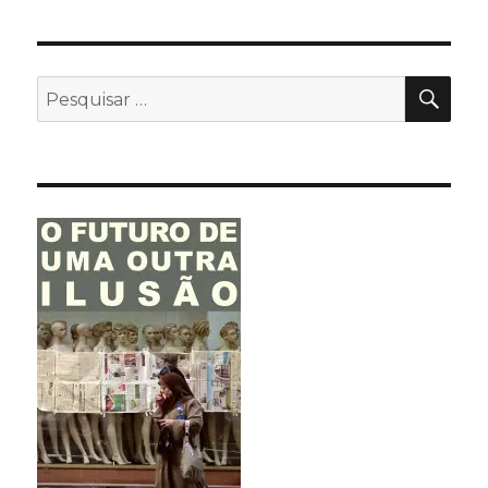
PES
Pesquisar
por: