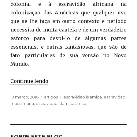
colonial e à escravidão africana na
colonização das Américas que qualquer uso
que se lhe faça em outro contexto e período
necessita de muita cautela e de um verdadeiro
esforço para despi-lo de algumas partes
essenciais, e outras fantasiosas, que são de
fato particulares de sua versão no Novo
Mundo.
“A África e a escravidão islâmica”
Continue lendo
Publicado
Categorias
Tags
19 março, 2016
artigos
escravidao islamica
,
escravidao
em
muculmana
,
escravidao islamica africa
SOBRE ESTE BLOG