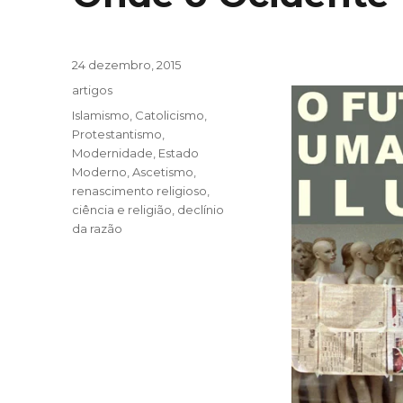
Publicado
24 dezembro, 2015
em
Categorias
artigos
Tags
Islamismo
,
Catolicismo
,
Protestantismo
,
Modernidade
,
Estado
Moderno
,
Ascetismo
,
renascimento religioso
,
ciência e religião
,
declínio
da razão