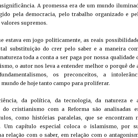
insignificância. A promessa era de um mundo ilumina
gido pela democracia, pelo trabalho organizado e pe
 valores supremos.
e estava em jogo politicamente, as reais possibilidad
 tal substituição do crer pelo saber e a maneira co
natureza toda a conta a ser paga por nossa qualidade 
smo, o autor nos leva a entender melhor o porquê de 
 fundamentalismos, os preconceitos, a intolerânc
mundo de hoje tanto campo para proliferar.
iência, da política, da tecnologia, da natureza e 
s do cristianismo com a Reforma são analisadas 
ítulos, como histórias paralelas, que se encontram 
. Um capítulo especial coloca o islamismo, por s
cua relação com o saber, em relação com o antagonis