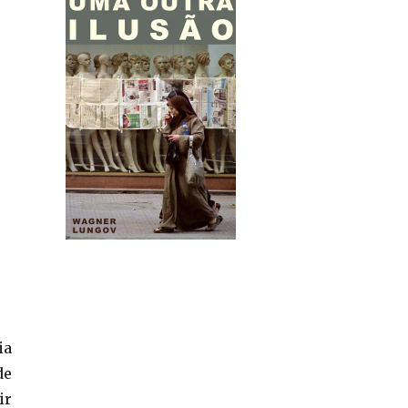
ia
de
ir