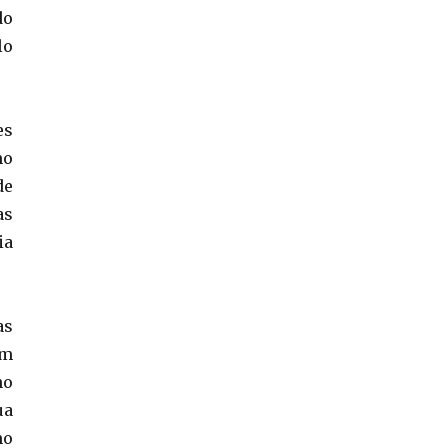
do
lo
es
mo
de
as
ia
as
em
no
ua
mo