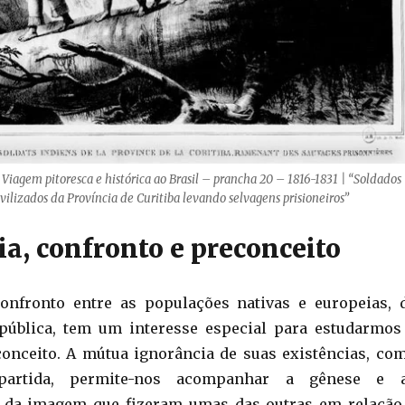
 Viagem pitoresca e histórica ao Brasil – prancha 20 – 1816-1831 | “Soldados
vilizados da Província de Curitiba levando selvagens prisioneiros”
a, confronto e preconceito
confronto entre as populações nativas e europeias, 
epública, tem um interesse especial para estudarmos
onceito. A mútua ignorância de suas existências, co
partida, permite-nos acompanhar a gênese e 
 da imagem que fizeram umas das outras em relação