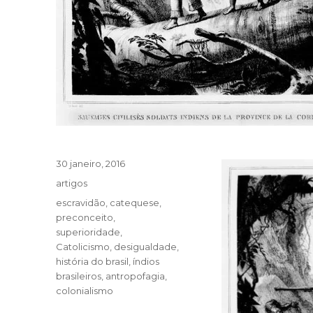
Publicado
30 janeiro, 2016
em
Categorias
artigos
Tags
escravidão
,
catequese
,
preconceito
,
superioridade
,
Catolicismo
,
desigualdade
,
história do brasil
,
índios
brasileiros
,
antropofagia
,
colonialismo