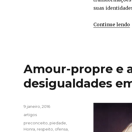
suas identidades
Continue lendo
Amour-propre e a
desigualdades em
Publicado
9 janeiro, 2016
em
Categorias
artigos
Tags
preconceito
,
piedade
,
Honra
,
respeito
,
ofensa
,