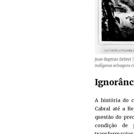
Jean-Baptiste Debret |
indígenas selvagens ci
Ignorânci
A história do 
Cabral até a R
questão do prec
condição de 
transformações