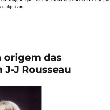
 e objetivos.
“Índios e colonos no Brasil”
 origem das
 J-J Rousseau