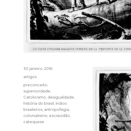
Publicado
30 janeiro, 2016
em
Categorias
artigos
Tags
preconceito
,
superioridade
,
Catolicismo
,
desigualdade
,
história do brasil
,
índios
brasileiros
,
antropofagia
,
colonialismo
,
escravidão
,
catequese