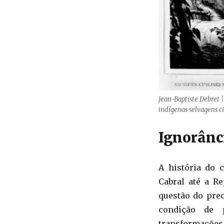
Jean-Baptiste Debret |
indígenas selvagens ci
Ignorânci
A história do 
Cabral até a R
questão do prec
condição de 
transformações