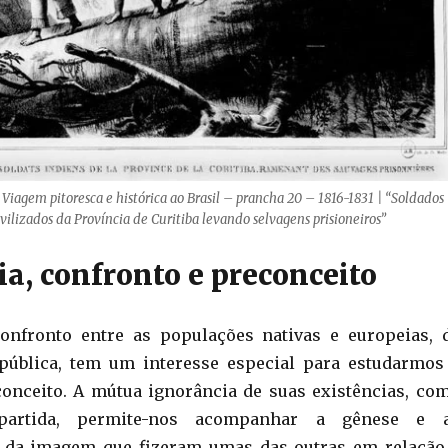
 Viagem pitoresca e histórica ao Brasil – prancha 20 – 1816-1831 | “Soldados
vilizados da Província de Curitiba levando selvagens prisioneiros”
a, confronto e preconceito
confronto entre as populações nativas e europeias, 
epública, tem um interesse especial para estudarmos
onceito. A mútua ignorância de suas existências, co
partida, permite-nos acompanhar a gênese e 
 da imagem que fizeram umas das outras em relação