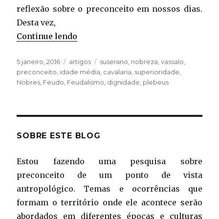
reflexão sobre o preconceito em nossos dias.
Desta vez,
“Nobreza e superioridade”
Continue lendo
Publicado
Categorias
Tags
5 janeiro, 2016
artigos
suserano
,
nobreza
,
vassalo
,
em
preconceito
,
idade média
,
cavalaria
,
superioridade
,
Nobres
,
Feudo
,
Feudalismo
,
dignidade
,
plebeus
SOBRE ESTE BLOG
Estou fazendo uma pesquisa sobre
preconceito de um ponto de vista
antropológico. Temas e ocorrências que
formam o território onde ele acontece serão
abordados em diferentes épocas e culturas