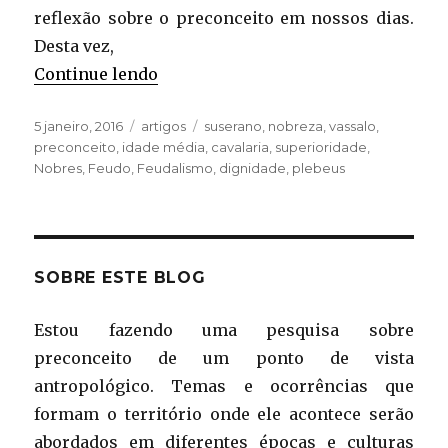
reflexão sobre o preconceito em nossos dias.
Desta vez,
“Nobreza e superioridade”
Continue lendo
Publicado
Categorias
Tags
5 janeiro, 2016
artigos
suserano
,
nobreza
,
vassalo
,
em
preconceito
,
idade média
,
cavalaria
,
superioridade
,
Nobres
,
Feudo
,
Feudalismo
,
dignidade
,
plebeus
SOBRE ESTE BLOG
Estou fazendo uma pesquisa sobre
preconceito de um ponto de vista
antropológico. Temas e ocorrências que
formam o território onde ele acontece serão
abordados em diferentes épocas e culturas