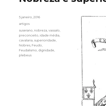
Publicado
5 janeiro, 2016
em
Categorias
artigos
Tags
suserano
,
nobreza
,
vassalo
,
preconceito
,
idade média
,
cavalaria
,
superioridade
,
Nobres
,
Feudo
,
Feudalismo
,
dignidade
,
plebeus